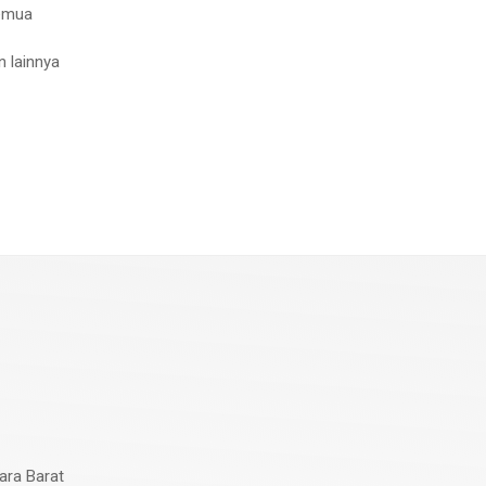
semua
 lainnya
gara Barat