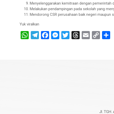
Menyelenggarakan kemitraan dengan pemerintah d
Melakukan pendampingan pada sekolah yang menye
Mendorong CSR perusahaan baik negeri maupun sw
Yuk viralkan
WhatsApp
Telegram
Facebook
Messenger
Twitter
Threads
Email
Cop
Lin
Jl. TGH. 